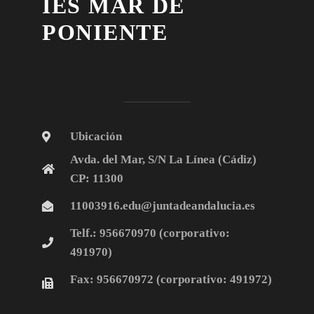
IES MAR DE
PONIENTE
Ubicación
Avda. del Mar, S/N La Línea (Cádiz)
CP: 11300
11003916.edu@juntadeandalucia.es
Telf.: 956670970
(corporativo:
491970)
Fax:
956670972 (corporativo: 491972)